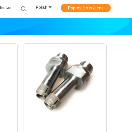
Polish
lności
Poprosić o wycenę