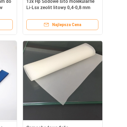
mm do
13x Hp Sodowe sito molekularne
tw
Li-Lsx zeolit ​​litowy 0,4-0,8 mm
1,6-2,5 mm
Najlepsza Cena