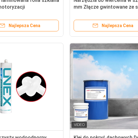
 laminowana folia szklana
Narzędzia do wiercenia w sz
motoryzacji
mm Złącze gwintowane ze st
nierdzewnej
Najlepsza Cena
Najlepsza Cena
czysty wodoodporny
Klej do pokryć dachowych D