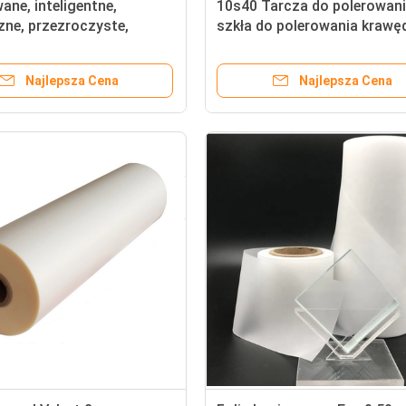
ne, inteligentne,
10s40 Tarcza do polerowan
zne, przezroczyste,
szkła do polerowania krawę
zane szkło prywatności
szkła
Najlepsza Cena
Najlepsza Cena