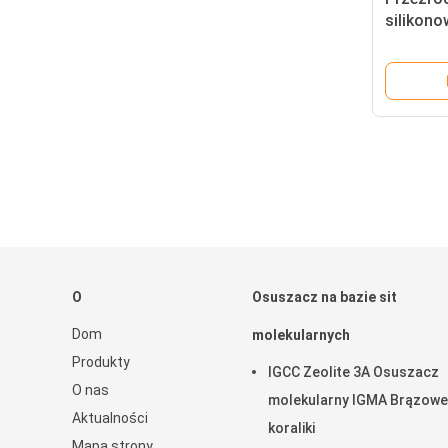
silikon
do szkl
O
Osuszacz na bazie sit
Dom
molekularnych
Produkty
IGCC Zeolite 3A Osuszacz
O nas
molekularny IGMA Brązowe
Aktualności
koraliki
Mapa strony