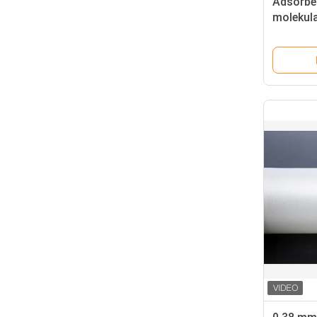
Adsorben
molekula