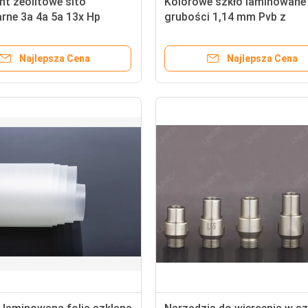
t zeolitowe sito
Kolorowe szkło laminowane
rne 3a 4a 5a 13x Hp
grubości 1,14 mm Pvb z
hartowanego szkła Przycie
podwójnie hartowane szkło
Najlepsza Cena
Najlepsza Cena