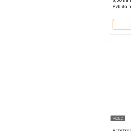
0,38 mm
Pvb do 
Przezro