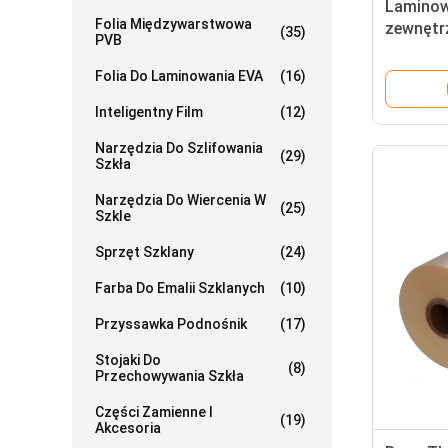
Laminowa
Folia Międzywarstwowa
zewnętr
(35)
PVB
przełąc
PDLC
Folia Do Laminowania EVA
(16)
Inteligentny Film
(12)
Narzędzia Do Szlifowania
(29)
Szkła
Narzędzia Do Wiercenia W
(25)
Szkle
Sprzęt Szklany
(24)
Farba Do Emalii Szklanych
(10)
Przyssawka Podnośnik
(17)
Stojaki Do
(8)
Przechowywania Szkła
Części Zamienne I
(19)
Akcesoria