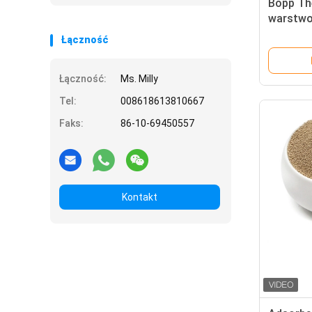
Bopp The
warstwow
laminow
Łączność
Łączność:
Ms. Milly
Tel:
008618613810667
Faks:
86-10-69450557
Kontakt