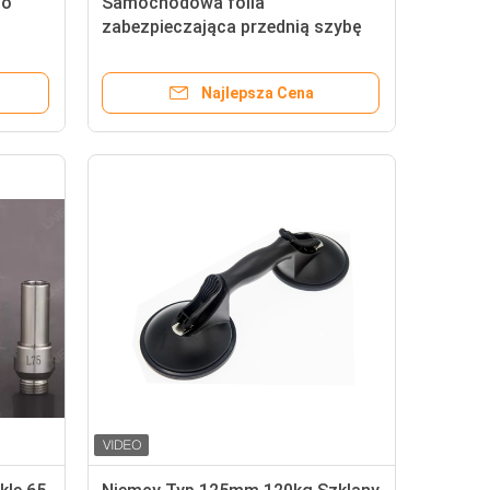
 o
Samochodowa folia
zabezpieczająca przednią szybę
mniane
Pvb do szkła laminowanego
Najlepsza Cena