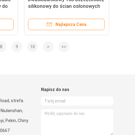
y do
silikonowy do ścian osłonowych
sokim
do podwójnego szkła
Najlepsza Cena
8
9
10
>
>>
Napisz do nas
Road, strefa
Niulanshan,
i, Pekin, Chiny
0667