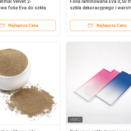
rmal Velvet 2-
Folia laminowana Eva 0,50 
a folia Eva do szkła
szkła dekoracyjnego i wars
anego
pośrednich
Najlepsza Cena
Najlepsza Cena