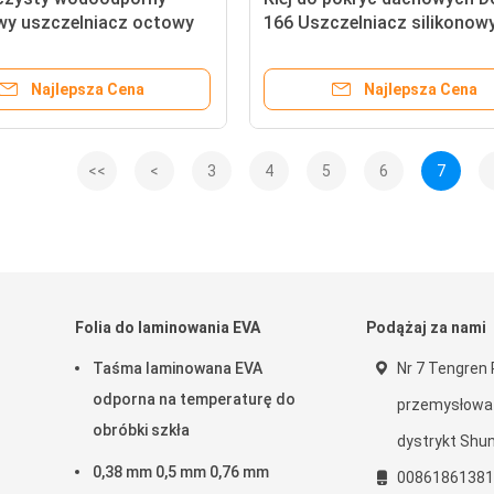
owy uszczelniacz octowy
166 Uszczelniacz silikonow
anych dachów
szkła Dwuskładnikowy o wy
module sprężystości
Najlepsza Cena
Najlepsza Cena
<<
<
3
4
5
6
7
Folia do laminowania EVA
Podążaj za nami
Taśma laminowana EVA
Nr 7 Tengren 
odporna na temperaturę do
przemysłowa 
obróbki szkła
dystrykt Shuny
0,38 mm 0,5 mm 0,76 mm
00861861381