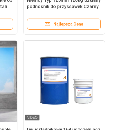
kle 65
Niemcy Typ 125mm 120kg Szklany
ali
podnośnik do przyssawek Czarny
kolor Dwa kubki
Najlepsza Cena
ouble
Dwuskładnikowy 168 uszczelniacz