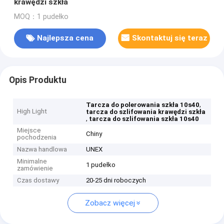
krawędzi szkła
MOQ：1 pudełko
Najlepsza cena
Skontaktuj się teraz
Opis Produktu
,
Tarcza do polerowania szkła 10s40
High Light
tarcza do szlifowania krawędzi szkła
,
tarcza do szlifowania szkła 10s40
Miejsce
Chiny
pochodzenia
Nazwa handlowa
UNEX
Minimalne
1 pudełko
zamówienie
Czas dostawy
20-25 dni roboczych
Zobacz więcej