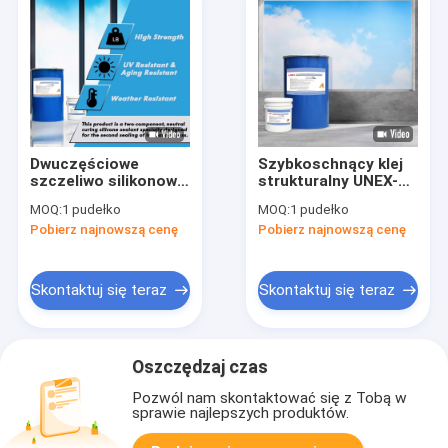
Dwuczęściowe
Szybkoschnący klej
szczeliwo silikonowe
strukturalny UNEX-
do pakowania beczek
166 Dwuczęściowy
MOQ:
1 pudełko
MOQ:
1 pudełko
uszczelniacz
Pobierz najnowszą cenę
Pobierz najnowszą cenę
silikonowy
Skontaktuj się teraz
Skontaktuj się teraz
Oszczędzaj czas
Pozwól nam skontaktować się z Tobą w
sprawie najlepszych produktów.