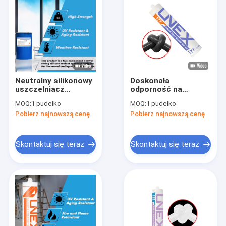
Neutralny silikonowy
Doskonała
uszczelniacz
odporność na
strukturalny do
warunki
MOQ:
1 pudełko
MOQ:
1 pudełko
różnych izolacyjnych
atmosferyczne
Pobierz najnowszą cenę
Pobierz najnowszą cenę
ścian osłonowych
UNEX-177
Samoprzylepna
uszczelka do płytek
ściennych z kamienia
Skontaktuj się teraz
Skontaktuj się teraz
Dom
Produkty
O nas