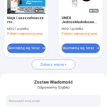
Wycieczka po fabryce
Kontrola jakości
kleje i uszczelniacze
UNEX
rtv
Jednoskładnikowe
Skontaktuj się z nami
wysokotemperaturowy
silikonowe
MOQ:
1 pudełko
MOQ:
1 pudełko
ognioodporny chiński
uszczelniacze
Pobierz najnowszą cenę
Pobierz najnowszą cenę
klej silikonowy
okienne Odporność
Aktualności
ognioodporny
na promieniowanie
ognioodporny
UV
silikonowy
Poprosić o wycenę
Skontaktuj się teraz
Skontaktuj się teraz
uszczelniacz
Zobacz więcej
Uszczelniacz silikonowy do szkła
Uszczelniacz do szklenia strukturalnego
Zostaw Wiadomość
Odpowiemy Szybko
Uszczelniacz do szyb zespolonych
Aluminiowa przekładka okienna