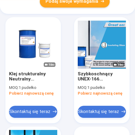
Podaj swoje wymagania
Klej strukturalny
Szybkoschnący
Neutralny
UNEX-166
Dwuskładnikowy klej
Dwuskładnikowy
MOQ:
1 pudełko
MOQ:
1 pudełko
silikonowy UNEX-166
silikonowy
Pobierz najnowszą cenę
Pobierz najnowszą cenę
uszczelniacz
strukturalny do
konstrukcji
Skontaktuj się teraz
Skontaktuj się teraz