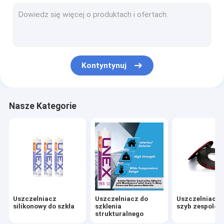
Osuszacz na bazie sit molekularnych
Folia międzywarstwowa PVB
Folia do laminowania EVA
Kontyntynuj
inteligentny film
Narzędzia do szlifowania szkła
Nasze Kategorie
Narzędzia do wiercenia w szkle
Sprzęt szklany
Farba do emalii szklanych
Przyssawka Podnośnik
Uszczelniacz
Uszczelniacz do
Uszczelniacz 
Stojaki do przechowywania szkła
silikonowy do szkła
szklenia
szyb zespolon
strukturalnego