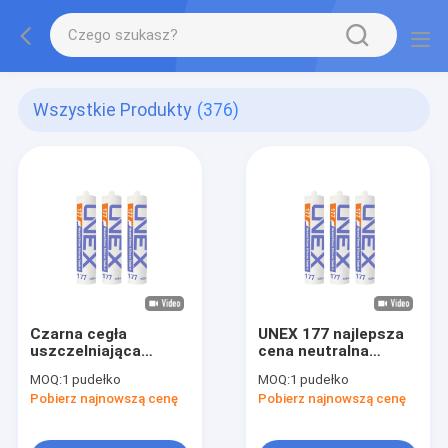
Wszystkie Produkty
(376)
Czarna cegła
UNEX 177 najlepsza
uszczelniająca
cena neutralna
Utwardzany
szczeliwo silikonowe
MOQ:
1 pudełko
MOQ:
1 pudełko
neutralnie klej
do betonu, klej
Pobierz najnowszą cenę
Pobierz najnowszą cenę
silikonowy
silikonowy żelowy do
marmuru