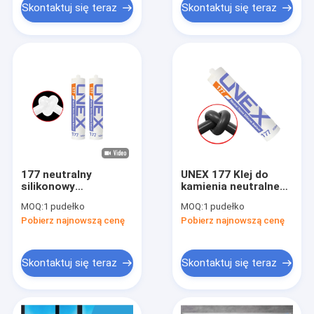
Skontaktuj się teraz
Skontaktuj się teraz
177 neutralny
UNEX 177 Klej do
silikonowy
kamienia neutralnego
uszczelniacz do kleju
Wodoodporny
MOQ:
1 pudełko
MOQ:
1 pudełko
marmurowego do
uszczelniacz
Pobierz najnowszą cenę
Pobierz najnowszą cenę
szkła
silikonowy do betonu
Skontaktuj się teraz
Skontaktuj się teraz