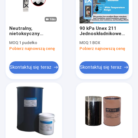
Neutralny,
90 kPa Unex 211
nietoksyczny
Jednoskładnikowe
szczeliwo silikonowe
uszczelnienie
MOQ:
1 pudełko
MOQ:
1 BOX
do szkła o
silikonowe z pianki
Pobierz najnowszą cenę
Pobierz najnowszą cenę
gramaturze 1,53
poliuretanowej
g/cm3
Skontaktuj się teraz
Skontaktuj się teraz
Dom
Produkty
O nas