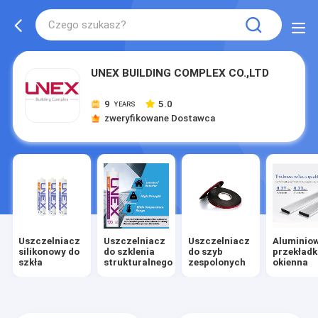
UNEX BUILDING COMPLEX CO.,LTD
9
5.0
YEARS
zweryfikowane Dostawca
Uszczelniacz
Uszczelniacz
Uszczelniacz
Aluminio
silikonowy do
do szklenia
do szyb
przekład
szkła
strukturalnego
zespolonych
okienna