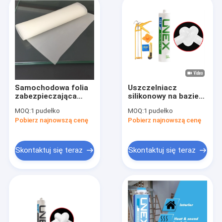
Samochodowa folia
Uszczelniacz
zabezpieczająca
silikonowy na bazie
przednią szybę Pvb
wody Unex 153
MOQ:
1 pudełko
MOQ:
1 pudełko
do szkła
ogólnego
Pobierz najnowszą cenę
Pobierz najnowszą cenę
laminowanego
zastosowania
Skontaktuj się teraz
Skontaktuj się teraz