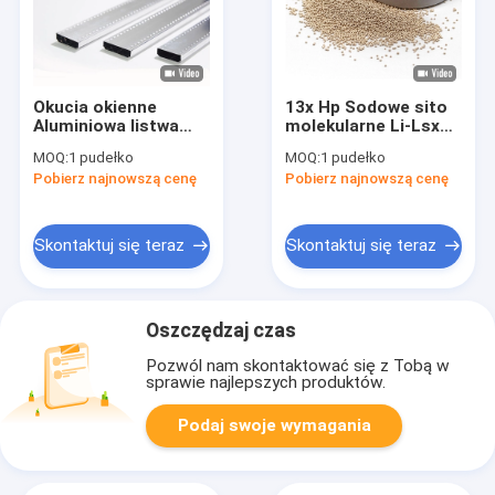
Okucia okienne
13x Hp Sodowe sito
Aluminiowa listwa
molekularne Li-Lsx
dystansowa do szkła
zeolit ​​litowy 0,4-0,8
MOQ:
1 pudełko
MOQ:
1 pudełko
izolacyjnego
mm 1,6-2,5 mm
Pobierz najnowszą cenę
Pobierz najnowszą cenę
Skontaktuj się teraz
Skontaktuj się teraz
Oszczędzaj czas
Pozwól nam skontaktować się z Tobą w
sprawie najlepszych produktów.
Podaj swoje wymagania