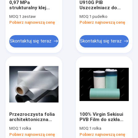
0,97 MPa
U910G PIB
Wycieczka po fabryce
strukturalny klej
Uszczelniacz do
silikonowy do
szkła izolacyjnego
MOQ:
1 zestaw
MOQ:
1 pudełko
aluminium 1,41 g /
Topliwy butylowy
Kontrola jakości
Pobierz najnowszą cenę
Pobierz najnowszą cenę
cm3
uszczelniacz
mastyksowy
Skontaktuj się z nami
Skontaktuj się teraz
Skontaktuj się teraz
Aktualności
Poprosić o wycenę
Uszczelniacz silikonowy do szkła
Uszczelniacz do szklenia strukturalnego
Przezroczysta folia
100% Virgin Sekisui
Uszczelniacz do szyb zespolonych
architektoniczna
PVB Film do szkła
odbijająca ciepło PVB
laminowanego 0,76
Aluminiowa przekładka okienna
MOQ:
1 rolka
MOQ:
1 rolka
0,38 mm 0,76 mm
mm
Pobierz najnowszą cenę
Pobierz najnowszą cenę
1,14 mm 1,52 mm2