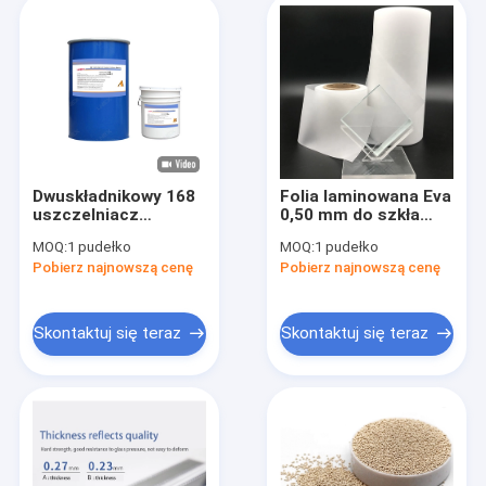
Dwuskładnikowy 168
Folia laminowana Eva
uszczelniacz
0,50 mm do szkła
silikonowy do ścian
dekoracyjnego i
MOQ:
1 pudełko
MOQ:
1 pudełko
osłonowych do
warstw pośrednich
Pobierz najnowszą cenę
Pobierz najnowszą cenę
podwójnego szkła
Skontaktuj się teraz
Skontaktuj się teraz