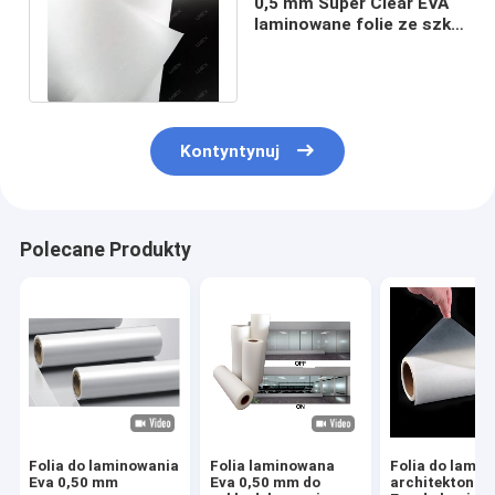
0,5 mm Super Clear EVA
laminowane folie ze szkła
bezpiecznego na
zewnątrz
Kontyntynuj
Polecane Produkty
Folia do laminowania
Folia laminowana
Folia do lami
Eva 0,50 mm
Eva 0,50 mm do
architektonic