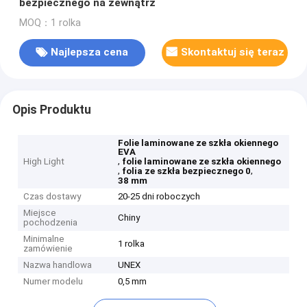
bezpiecznego na zewnątrz
MOQ：1 rolka
Najlepsza cena
Skontaktuj się teraz
Opis Produktu
Folie laminowane ze szkła okiennego
EVA
,
High Light
folie laminowane ze szkła okiennego
,
,
folia ze szkła bezpiecznego 0
38 mm
Czas dostawy
20-25 dni roboczych
Miejsce
Chiny
pochodzenia
Minimalne
1 rolka
zamówienie
Nazwa handlowa
UNEX
Numer modelu
0,5 mm