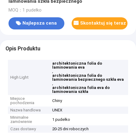
laminowania szkła bezpiecznego
MOQ：1 pudełko
Najlepsza cena
Skontaktuj się teraz
Opis Produktu
architektoniczna folia do
laminowania eva
,
architektoniczna folia do
High Light
laminowania bezpiecznego szkła eva
,
architektoniczna folia eva do
laminowania szkła
Miejsce
Chiny
pochodzenia
Nazwa handlowa
UNEX
Minimalne
1 pudełko
zamówienie
Czas dostawy
20-25 dni roboczych