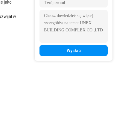
e jako
ozwijał w
Wysłać