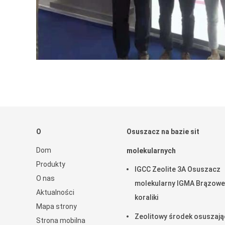
O
Osuszacz na bazie sit
Dom
molekularnych
Produkty
IGCC Zeolite 3A Osuszacz
O nas
molekularny IGMA Brązowe
Aktualności
koraliki
Mapa strony
Zeolitowy środek osuszają
Strona mobilna