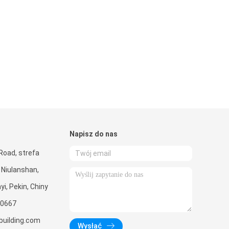
Napisz do nas
Road, strefa
Niulanshan,
i, Pekin, Chiny
0667
uilding.com
Wysłać