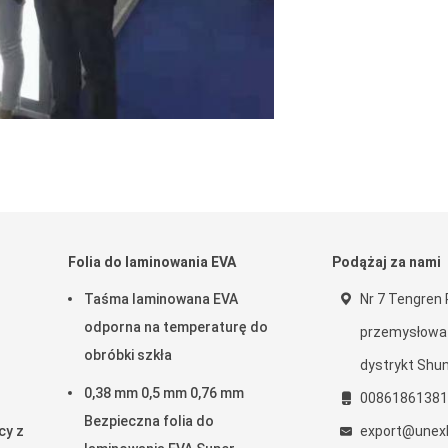
Folia do laminowania EVA
Podążaj za nami
Taśma laminowana EVA
Nr 7 Tengren 
odporna na temperaturę do
przemysłowa 
obróbki szkła
dystrykt Shuny
0,38 mm 0,5 mm 0,76 mm
00861861381
Bezpieczna folia do
cy z
export@unexb