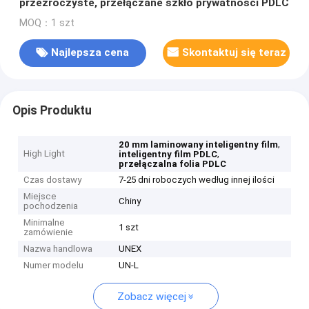
przezroczyste, przełączane szkło prywatności PDLC
MOQ：1 szt
Najlepsza cena
Skontaktuj się teraz
Opis Produktu
,
20 mm laminowany inteligentny film
High Light
,
inteligentny film PDLC
przełączalna folia PDLC
Czas dostawy
7-25 dni roboczych według innej ilości
Miejsce
Chiny
pochodzenia
Minimalne
1 szt
zamówienie
Nazwa handlowa
UNEX
Numer modelu
UN-L
Zobacz więcej