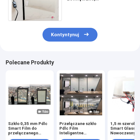
przezroczyste,
przełączane szkło
prywatności PDLC
Kontyntynuj
Polecane Produkty
Szkło 0,35 mm Pdlc
Przełączane szkło
1,5 m szerokoś
Smart Film do
Pdlc Film
Smart Glass F
przełączanego
Inteligentne
Nowoczesny d
inteligentnego szkła
samoprzylepne szkło