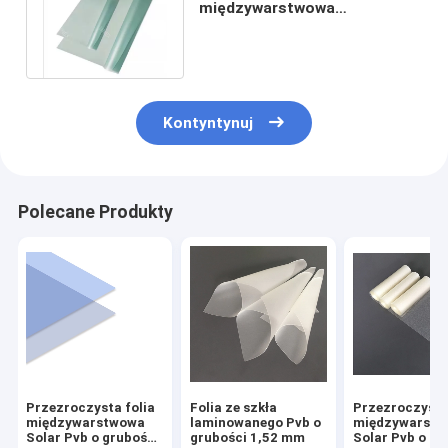
międzywarstwowa
architektoniczna 0,38 mm
przezroczysta
Kontyntynuj
Polecane Produkty
Przezroczysta folia
Folia ze szkła
Przezroczysta
międzywarstwowa
laminowanego Pvb o
międzywarst
Solar Pvb o grubości
grubości 1,52 mm
Solar Pvb o gr