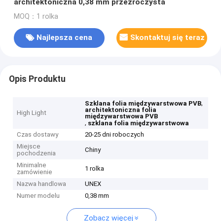
architektoniczna 0,38 mm przezroczysta
MOQ：1 rolka
Najlepsza cena
Skontaktuj się teraz
Opis Produktu
,
Szklana folia międzywarstwowa PVB
architektoniczna folia
High Light
międzywarstwowa PVB
,
szklana folia międzywarstwowa
Czas dostawy
20-25 dni roboczych
Miejsce
Chiny
pochodzenia
Minimalne
1 rolka
zamówienie
Nazwa handlowa
UNEX
Numer modelu
0,38 mm
Zobacz więcej