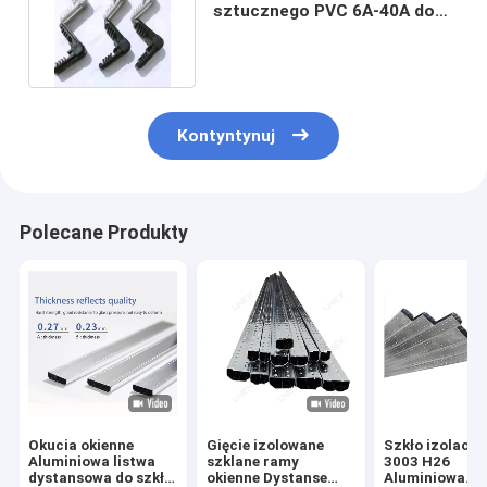
sztucznego PVC 6A-40A do
nie zginanej przekładki
Kontyntynuj
Polecane Produkty
Okucia okienne
Gięcie izolowane
Szkło izolacyj
Aluminiowa listwa
szklane ramy
3003 H26
dystansowa do szkła
okienne Dystanse
Aluminiowa