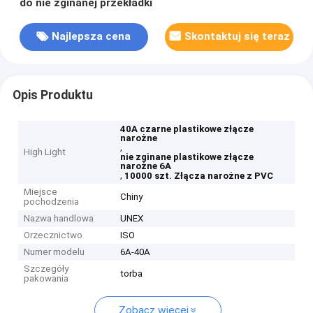
do nie zginanej przekładki
Najlepsza cena
Skontaktuj się teraz
Opis Produktu
40A czarne plastikowe złącze
narożne
,
High Light
nie zginane plastikowe złącze
narożne 6A
,
10000 szt. Złącza narożne z PVC
Miejsce
Chiny
pochodzenia
Nazwa handlowa
UNEX
Orzecznictwo
ISO
Numer modelu
6A-40A
Szczegóły
torba
pakowania
Zobacz więcej