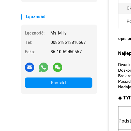
Ok
Łączność
Po
Łączność:
Ms. Milly
opis p
Tel:
008618613810667
Faks:
86-10-69450557
Najle
Dwuskł
Doskon
Brak r
Posiad
Kontakt
Nadaje
◆ TY
Podst