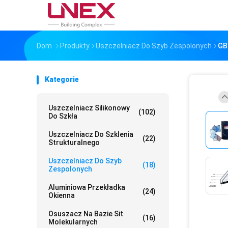
Dom
Produkty
Uszczelniacz Do Szyb Zespolonych
GB
Kategorie
Uszczelniacz Silikonowy
(102)
Do Szkła
Uszczelniacz Do Szklenia
(22)
Strukturalnego
Uszczelniacz Do Szyb
(18)
Zespolonych
Aluminiowa Przekładka
(24)
Okienna
Osuszacz Na Bazie Sit
(16)
Molekularnych