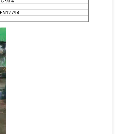
 ℃ 93%
]-EN12794