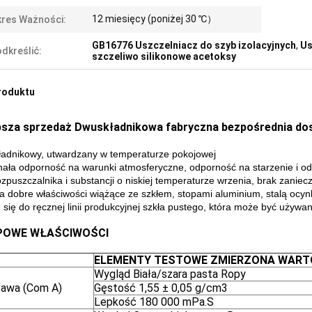
12 miesięcy (poniżej 30 ℃）
res Ważności:
GB16776 Uszczelniacz do szyb izolacyjnych
,
Us
dkreślić:
szczeliwo silikonowe acetoksy
roduktu
psza sprzedaż Dwuskładnikowa fabryczna bezpośrednia dos
adnikowy, utwardzany w temperaturze pokojowej
ała odporność na warunki atmosferyczne, odporność na starzenie i o
ozpuszczalnika i substancji o niskiej temperaturze wrzenia, brak zanie
a dobre właściwości wiążące ze szkłem, stopami aluminium, stalą ocyn
 się do ręcznej linii produkcyjnej szkła pustego, która może być uży
POWE WŁAŚCIWOŚCI
ELEMENTY TESTOWE ZMIERZONA WAR
Wygląd Biała/szara pasta Ropy
awa (Com A)
Gęstość 1,55 ± 0,05 g/cm3
Lepkość 180 000 mPa.S