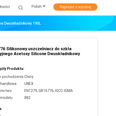
Polish
lności
Poprosić o wycenę
one Dwuskładnikowy 190L
76 Silikonowy uszczelniacz do szkła
cyjnego Acetoxy Silicone Dwuskładnikowy
óły Produktu:
e pochodzenia:
Chiny
handlowa:
UNEX
nictwo:
EN1279, GB16776, IGCC-IGMA
modelu:
882
a: