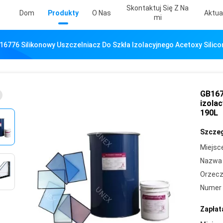
Skontaktuj Się Z Na
Dom
Produkty
O Nas
Aktua
Mi
16776 Silikonowy Uszczelniacz Do Szkła Izolacyjnego Acetoxy Silic
GB167
izola
190L
Szczeg
Miejsc
Nazwa 
Orzecz
Numer 
Zapłat