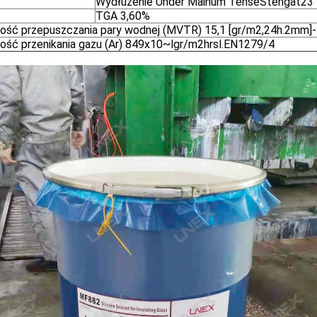
Wydłużenie Under Mainum TenseStengat23
TGA 3,60%
ość przepuszczania pary wodnej (MVTR) 15,1 [gr/m2,24h.2mm
ość przenikania gazu (Ar) 849x10~lgr/m2hrsl.EN1279/4