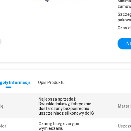
Minima
zamówi
Szczeg
pakowa
Czas d
Na
óły Informacji
Opis Produktu
Najlepsza sprzedaż
Dwuskładnikowy, fabrycznie
ię:
Materi
dostarczany bezpośrednio
uszczelniacz silikonowy do IG
Czarny, biały, szary po
lor:
Uszcze
wymieszaniu