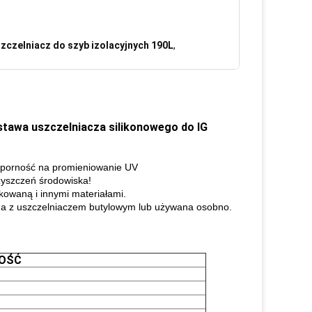
zczelniacz do szyb izolacyjnych 190L
,
tawa uszczelniacza silikonowego do IG
dporność na promieniowanie UV
czyszczeń środowiska!
kowaną i innymi materiałami.
wana z uszczelniaczem butylowym lub używana osobno.
TOŚĆ