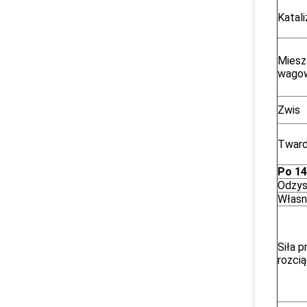
Katal
Miesz
wagow
Zwis
Twar
Po 14
Odzys
Własn
Siła 
rozcią