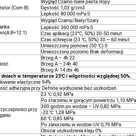
Wygląd Czarno-biała pasta Ropy
izator (Com B)
Gęstość 1,03 g/cm3
Lepkość 80.000 mPa.S
Wygląd Czarny/Biały/Szary
anka
Lepkość 360 000 mPa.S
o(A:B=12:1)
Czas aplikacji (23°C, 50%) 30-50 minut
Czas schnięcia (23 ℃, 50%) 30 ~ 60 minut
Umieszczony pionowo (50 ℃) 0
Umieszczony poziomo Brak deformacji
Brzeg A – 4h 22
dość
Brzeg A – 24h 40
Brzeg A-14 dni 46
 dniach w temperaturze 23℃ i wilgotności względnej 50%.
kiwanie elastyczne 94%
ość adhezyjna przy Defnite wydłużenie bez uszkodzeń
23 ℃ 0,92 MPa
Po starzeniu w gorącym powietrzu 1,10 MP
300 godzin po wodzie – UV 0,82 MPa
przyczepności przy
-20 ℃ 1,28 MPa
ganiu
60 ℃ 0,85 MPa
Po zanurzeniu w wodzie-UV 0,79 MPa
Obszar uszkodzenia kleju 0%