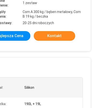
lne
1 zestaw
enie:
óły
Com A 300 kg / bęben metalowy, Com
nia:
B 19 kg / beczka
ostawy:
20-25 dni roboczych
jlepsza Cena
Kontakt
ał:
Silikon
lka:
190L + 19L