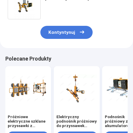
przechylania i obracania o 90°
Kontyntynuj
Polecane Produkty
Próżniowe
Elektryczny
Podnośnik
elektryczne szklane
podnośnik próżniowy
próżniowy z
przyssawki z
do przyssawek
akumulatorem
podnośnikiem PL-
PREL-500-6A
szklanym 1000