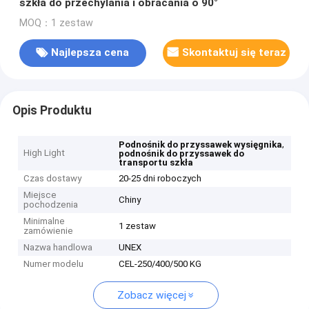
szkła do przechylania i obracania o 90°
MOQ：1 zestaw
Najlepsza cena
Skontaktuj się teraz
Opis Produktu
,
Podnośnik do przyssawek wysięgnika
High Light
podnośnik do przyssawek do
transportu szkła
Czas dostawy
20-25 dni roboczych
Miejsce
Chiny
pochodzenia
Minimalne
1 zestaw
zamówienie
Nazwa handlowa
UNEX
Numer modelu
CEL-250/400/500 KG
Zobacz więcej