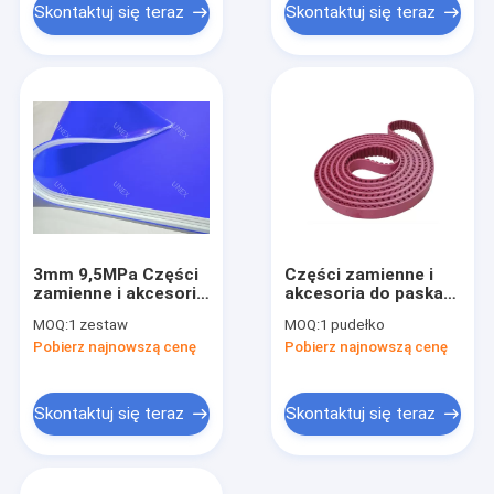
Skontaktuj się teraz
Skontaktuj się teraz
3mm 9,5MPa Części
Części zamienne i
zamienne i akcesoria
akcesoria do paska
Silikonowa torba
rozrządu, odporne na
MOQ:
1 zestaw
MOQ:
1 pudełko
próżniowa do
działanie ozonu,
Pobierz najnowszą cenę
Pobierz najnowszą cenę
laminowania EVA PVB
odporne na starzenie
32N / mm
Skontaktuj się teraz
Skontaktuj się teraz