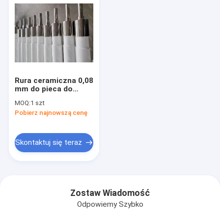
Rura ceramiczna 0,08
mm do pieca do
hartowania 1,95 g /
MOQ:
1 szt
cm3 30Mpa
Pobierz najnowszą cenę
Skontaktuj się teraz
Zostaw Wiadomość
Odpowiemy Szybko