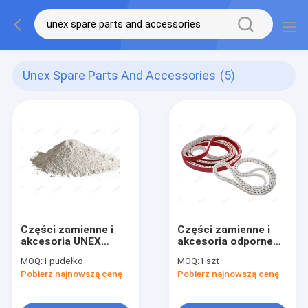
Unex Spare Parts And Accessories
(5)
Części zamienne i
Części zamienne i
akcesoria UNEX
akcesoria odporne
Proszek do
na ozon PU Pasek
MOQ:
1 pudełko
MOQ:
1 szt
polerowania ceru do
rozrządu do szlifierki
Pobierz najnowszą cenę
Pobierz najnowszą cenę
szlifierki do szkła
do szkła